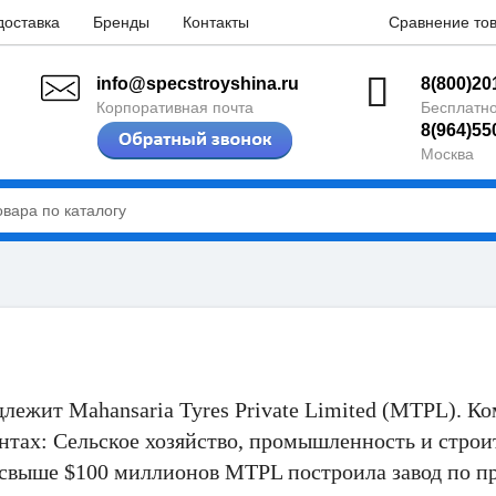
доставка
Бренды
Контакты
Сравнение тов
info@specstroyshina.ru
8(800)20
Корпоративная почта
Бесплатно
8(964)55
Москва
лежит Mahansaria Tyres Private Limited (MTPL). К
нтах: Сельское хозяйство, промышленность и стро
свыше $100 миллионов MTPL построила завод по п