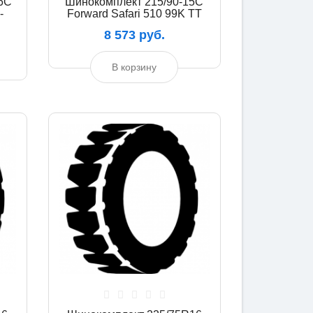
6C
Шинокомплект 215/90-15C
-
Forward Safari 510 99K TT
8 573 руб.
В корзину