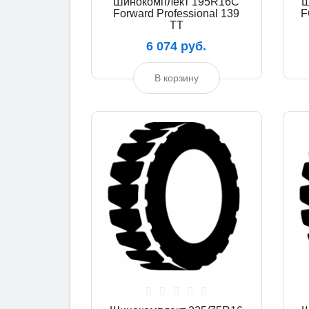
Шинокомплект 195R16C
Ш
Forward Professional 139
F
TT
6 074 руб.
В корзину