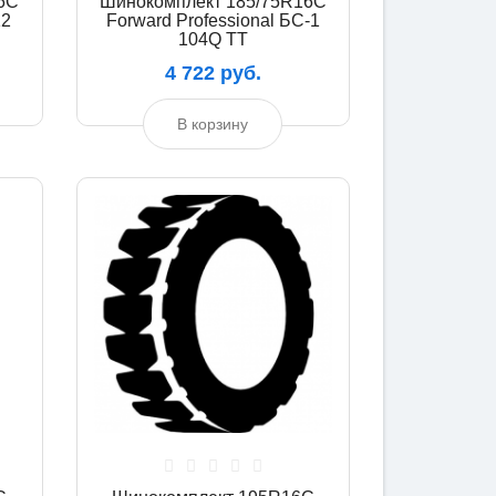
6C
Шинокомплект 185/75R16C
12
Forward Professional БС-1
104Q TT
4 722 руб.
В корзину