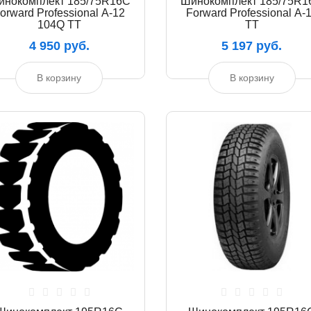
инокомплект 185/75R16C
Шинокомплект 185/75R1
orward Professional А-12
Forward Professional А-
104Q TT
TT
4 950 руб.
5 197 руб.
В корзину
В корзину