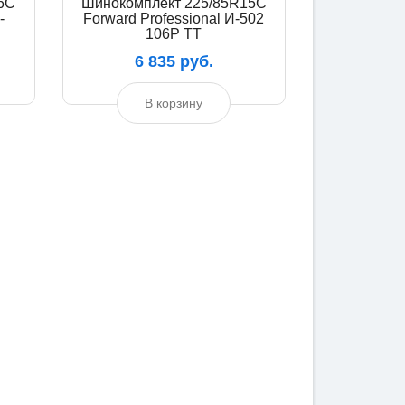
6C
Шинокомплект 225/85R15C
-
Forward Professional И-502
106P TT
6 835 руб.
В корзину