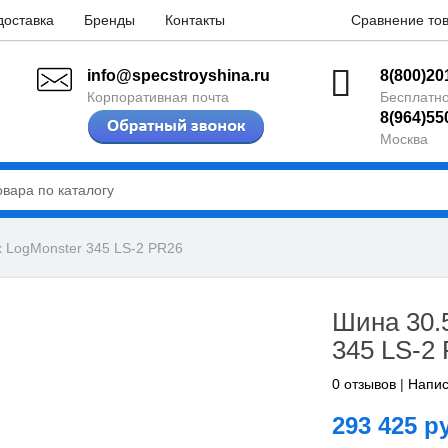
доставка
Бренды
Контакты
Сравнение тов
info@specstroyshina.ru
8(800)20
Корпоративная почта
Бесплатно
8(964)55
Москва
x LogMonster 345 LS-2 PR26
Шина 30.
345 LS-2
0 отзывов
|
Напис
293 425 р